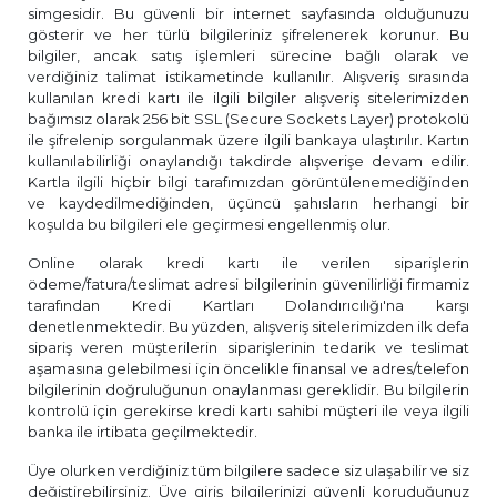
simgesidir. Bu güvenli bir internet sayfasında olduğunuzu
gösterir ve her türlü bilgileriniz şifrelenerek korunur. Bu
bilgiler, ancak satış işlemleri sürecine bağlı olarak ve
verdiğiniz talimat istikametinde kullanılır. Alışveriş sırasında
kullanılan kredi kartı ile ilgili bilgiler alışveriş sitelerimizden
bağımsız olarak 256 bit SSL (Secure Sockets Layer) protokolü
ile şifrelenip sorgulanmak üzere ilgili bankaya ulaştırılır. Kartın
kullanılabilirliği onaylandığı takdirde alışverişe devam edilir.
Kartla ilgili hiçbir bilgi tarafımızdan görüntülenemediğinden
ve kaydedilmediğinden, üçüncü şahısların herhangi bir
koşulda bu bilgileri ele geçirmesi engellenmiş olur.
Online olarak kredi kartı ile verilen siparişlerin
ödeme/fatura/teslimat adresi bilgilerinin güvenilirliği firmamiz
tarafından Kredi Kartları Dolandırıcılığı'na karşı
denetlenmektedir. Bu yüzden, alışveriş sitelerimizden ilk defa
sipariş veren müşterilerin siparişlerinin tedarik ve teslimat
aşamasına gelebilmesi için öncelikle finansal ve adres/telefon
bilgilerinin doğruluğunun onaylanması gereklidir. Bu bilgilerin
kontrolü için gerekirse kredi kartı sahibi müşteri ile veya ilgili
banka ile irtibata geçilmektedir.
Üye olurken verdiğiniz tüm bilgilere sadece siz ulaşabilir ve siz
değiştirebilirsiniz. Üye giriş bilgilerinizi güvenli koruduğunuz