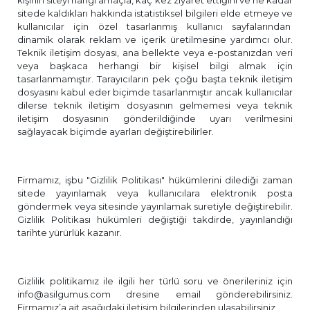
kişinin siteyi hangi amaçla, kaç kez ziyaret ettiğini ve ne kadar
sitede kaldıkları hakkında istatistiksel bilgileri elde etmeye ve
kullanıcılar için özel tasarlanmış kullanıcı sayfalarından
dinamik olarak reklam ve içerik üretilmesine yardımcı olur.
Teknik iletişim dosyası, ana bellekte veya e-postanızdan veri
veya başkaca herhangi bir kişisel bilgi almak için
tasarlanmamıştır. Tarayıcıların pek çoğu başta teknik iletişim
dosyasını kabul eder biçimde tasarlanmıştır ancak kullanıcılar
dilerse teknik iletişim dosyasının gelmemesi veya teknik
iletişim dosyasının gönderildiğinde uyarı verilmesini
sağlayacak biçimde ayarları değiştirebilirler.
Firmamız, işbu "Gizlilik Politikası" hükümlerini dilediği zaman
sitede yayınlamak veya kullanıcılara elektronik posta
göndermek veya sitesinde yayınlamak suretiyle değiştirebilir.
Gizlilik Politikası hükümleri değiştiği takdirde, yayınlandığı
tarihte yürürlük kazanır.
Gizlilik politikamız ile ilgili her türlü soru ve önerileriniz için
info@asilgumus.com
dresine email gönderebilirsiniz.
Firmamız’a ait aşağıdaki iletişim bilgilerinden ulaşabilirsiniz.