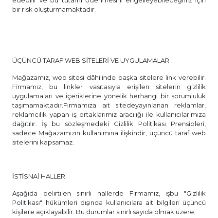
edebilir ve bu tutarın ödenmesini engelleyebileceğiniz için
bir risk oluşturmamaktadır.
ÜÇÜNCÜ TARAF WEB SİTELERİ VE UYGULAMALAR
Mağazamız, web sitesi dâhilinde başka sitelere link verebilir.
Firmamız, bu linkler vasıtasıyla erişilen sitelerin gizlilik
uygulamaları ve içeriklerine yönelik herhangi bir sorumluluk
taşımamaktadır.Firmamıza ait sitedeyayınlanan reklamlar,
reklamcılık yapan iş ortaklarımız aracılığı ile kullanıcılarımıza
dağıtılır. İş bu sözleşmedeki Gizlilik Politikası Prensipleri,
sadece Mağazamızın kullanımına ilişkindir, üçüncü taraf web
sitelerini kapsamaz.
İSTİSNAİ HALLER
Aşağıda belirtilen sınırlı hallerde Firmamız, işbu "Gizlilik
Politikası" hükümleri dışında kullanıcılara ait bilgileri üçüncü
kişilere açıklayabilir. Bu durumlar sınırlı sayıda olmak üzere;