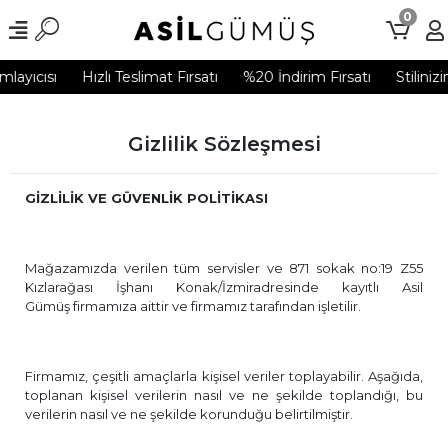
0
ayıcısı
Hızlı Teslimat Fırsatı
%20 İndirim Fırsatı
Stilinizi
Gizlilik Sözleşmesi
GİZLİLİK VE GÜVENLİK POLİTİKASI
Mağazamızda verilen tüm servisler ve 871 sokak no:19 Z55
Kızlarağası İşhanı Konak/İzmiradresinde kayıtlı Asil
Gümüş firmamıza aittir ve firmamız tarafından işletilir.
Firmamız, çeşitli amaçlarla kişisel veriler toplayabilir. Aşağıda,
toplanan kişisel verilerin nasıl ve ne şekilde toplandığı, bu
verilerin nasıl ve ne şekilde korunduğu belirtilmiştir.