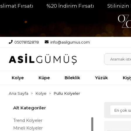
%20 İndirim Fırsatı
Stilinizin Parlayan Tamam
05078152878
info@asilgumus.com
Kolye
Küpe
Bileklik
Yüzük
Kiş
Ana Sayfa
Kolye
Pullu Kolyeler
Alt Kategoriler
Trend Kolyeler
Mineli Kolyeler