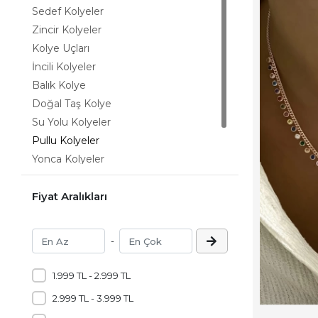
Sedef Kolyeler
Zincir Kolyeler
Kolye Uçları
İncili Kolyeler
Balık Kolye
Doğal Taş Kolye
Su Yolu Kolyeler
Pullu Kolyeler
Yonca Kolyeler
Okyanus Sedefi Kolye
Harf Kolye
Fiyat Aralıkları
-
1.999 TL - 2.999 TL
2.999 TL - 3.999 TL