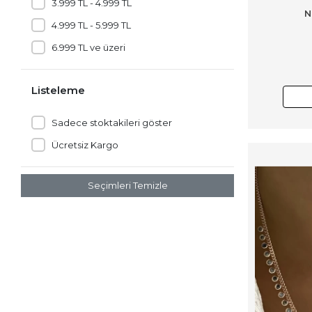
3.999 TL - 4.999 TL
N
4.999 TL - 5.999 TL
6.999 TL ve üzeri
Listeleme
Sadece stoktakileri göster
Ücretsiz Kargo
Seçimleri Temizle