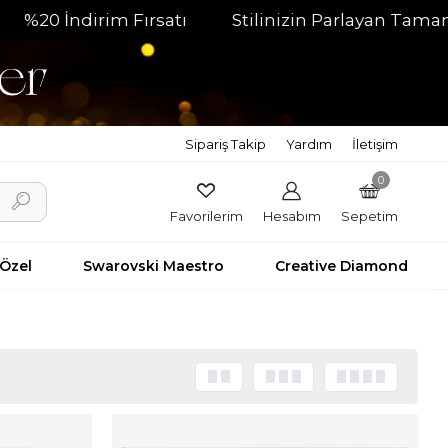
ırsatı
Stilinizin Parlayan Tamamlayıcısı
Hı
Sipariş Takip
Yardım
İletişim
0
Favorilerim
Hesabım
Sepetim
 Özel
Swarovski Maestro
Creative Diamond