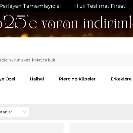
layıcısı
Hızlı Teslimat Fırsatı
%20 İndirim F
iye Özel
Halhal
Piercing Küpeler
Erkeklere