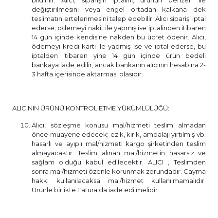
bildirilir. Alıcı, siparişin iptalini, ürünün benzeri ile
değiştirilmesini veya engel ortadan kalkana dek
teslimatın ertelenmesini talep edebilir. Alıcı siparişi iptal
ederse; ödemeyi nakit ile yapmış ise iptalinden itibaren
14 gün içinde kendisine nakden bu ücret ödenir. Alıcı,
ödemeyi kredi kartı ile yapmış ise ve iptal ederse, bu
iptalden itibaren yine 14 gün içinde ürün bedeli
bankaya iade edilir, ancak bankanın alıcının hesabına 2-
3 hafta içerisinde aktarması olasıdır.
ALICININ ÜRÜNÜ KONTROL ETME YÜKÜMLÜLÜĞÜ:
Alıcı, sözleşme konusu mal/hizmeti teslim almadan
önce muayene edecek; ezik, kırık, ambalajı yırtılmış vb.
hasarlı ve ayıplı mal/hizmeti kargo şirketinden teslim
almayacaktır. Teslim alınan mal/hizmetin hasarsız ve
sağlam olduğu kabul edilecektir. ALICI , Teslimden
sonra mal/hizmeti özenle korunmak zorundadır. Cayma
hakkı kullanılacaksa mal/hizmet kullanılmamalıdır.
Ürünle birlikte Fatura da iade edilmelidir.