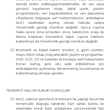
anında teslim edilengayrimaddimallar, ile ses veya
görüntü kayıtlarının, kitap, dijital içerik, yazılım
programlarının, veri kaydedebilme ve veri depolama
cihazlarının, bilgisayar sarf malzemelerinin, ambalajının
ALICI tarafından açılmış olması halinde iadesi
Yönetmelik gereği mümkün değildir. Ayrıca Cayma
hakkı süresi sona ermeden önce, tüketicinin onayı ile
ifasına başlanan hizmetlere ilişkin cayma hakkının
kullanılması da Yönetmelik gereği mümkün değildir.
Kozmetik ve kişisel bakım ürünleri, iç giyim ürünleri,
mayo, bikini, kitap, kopyalanabilir yazılım ve programlar,
DVD, VCD, CD ve kasetler ile kırtasiye sarf malzemeleri
(toner, kartuş, şerit vb.) iade edilebilmesi için
ambalajlarının açılmamış, denenmemiş, bozulmamış ve
kullanılmamış olmaları gerekir.
TEMERRÜT HALİ VE HUKUKİ SONUÇLARI
ALICI, ödeme işlemlerini kredi kartı ile yaptığı durumda
temerrüde düştüğü takdirde, kart sahibi banka ile
arasındaki kredi kartı sözleşmesi çerçevesinde faiz