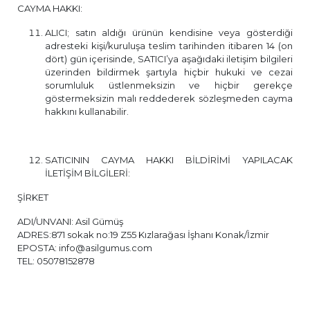
CAYMA HAKKI:
ALICI; satın aldığı ürünün kendisine veya gösterdiği
adresteki kişi/kuruluşa teslim tarihinden itibaren 14 (on
dört) gün içerisinde, SATICI’ya aşağıdaki iletişim bilgileri
üzerinden bildirmek şartıyla hiçbir hukuki ve cezai
sorumluluk üstlenmeksizin ve hiçbir gerekçe
göstermeksizin malı reddederek sözleşmeden cayma
hakkını kullanabilir.
SATICININ CAYMA HAKKI BİLDİRİMİ YAPILACAK
İLETİŞİM BİLGİLERİ:
ŞİRKET
ADI/UNVANI: Asil Gümüş
ADRES:871 sokak no:19 Z55 Kızlarağası İşhanı Konak/İzmir
EPOSTA:
info@asilgumus.com
TEL: 05078152878