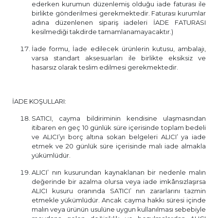
ederken kurumun düzenlemiş olduğu iade faturası ile
birlikte gönderilmesi gerekmektedir. Faturası kurumlar
adına düzenlenen sipariş iadeleri İADE FATURASI
kesilmediği takdirde tamamlanamayacaktır.)
İade formu, İade edilecek ürünlerin kutusu, ambalajı,
varsa standart aksesuarları ile birlikte eksiksiz ve
hasarsız olarak teslim edilmesi gerekmektedir.
İADE KOŞULLARI:
SATICI, cayma bildiriminin kendisine ulaşmasından
itibaren en geç 10 günlük süre içerisinde toplam bedeli
ve ALICI’yı borç altına sokan belgeleri ALICI’ ya iade
etmek ve 20 günlük süre içerisinde malı iade almakla
yükümlüdür.
ALICI’ nın kusurundan kaynaklanan bir nedenle malın
değerinde bir azalma olursa veya iade imkânsızlaşırsa
ALICI kusuru oranında SATICI’ nın zararlarını tazmin
etmekle yükümlüdür. Ancak cayma hakkı süresi içinde
malın veya ürünün usulüne uygun kullanılması sebebiyle