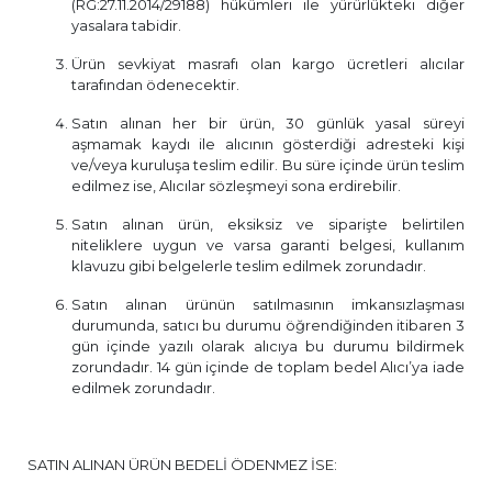
(RG:27.11.2014/29188) hükümleri ile yürürlükteki diğer
yasalara tabidir.
Ürün sevkiyat masrafı olan kargo ücretleri alıcılar
tarafından ödenecektir.
Satın alınan her bir ürün, 30 günlük yasal süreyi
aşmamak kaydı ile alıcının gösterdiği adresteki kişi
ve/veya kuruluşa teslim edilir. Bu süre içinde ürün teslim
edilmez ise, Alıcılar sözleşmeyi sona erdirebilir.
Satın alınan ürün, eksiksiz ve siparişte belirtilen
niteliklere uygun ve varsa garanti belgesi, kullanım
klavuzu gibi belgelerle teslim edilmek zorundadır.
Satın alınan ürünün satılmasının imkansızlaşması
durumunda, satıcı bu durumu öğrendiğinden itibaren 3
gün içinde yazılı olarak alıcıya bu durumu bildirmek
zorundadır. 14 gün içinde de toplam bedel Alıcı’ya iade
edilmek zorundadır.
SATIN ALINAN ÜRÜN BEDELİ ÖDENMEZ İSE: