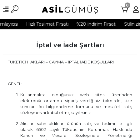
0
ayıcısı
Hızlı Teslimat Fırsatı
%20 İndirim Fırsatı
Stilinizi
İptal ve İade Şartları
TÜKETİCİ HAKLARI – CAYMA – İPTAL İADE KOŞULLARI
GENEL:
Kullanmakta olduğunuz web sitesi üzerinden
elektronik ortamda sipariş verdiğiniz takdirde, size
sunulan ön bilgilendirme formunu ve mesafeli satış
sözleşmesini kabul etmiş sayılırsınız.
Alıcılar, satın aldıkları ürünün satış ve teslimi ile ilgili
olarak 6502 sayılı Tüketicinin Korunması Hakkında
Kanun ve Mesafeli Sözleşmeler Yönetmeliği