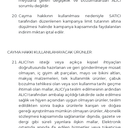
meydana gelen değişiklik ve bozulmalardan ALICI
sorumlu değildir.
Cayma hakkının kullanılması nedeniyle SATICI
tarafından düzenlenen kampanya limit tutarının altına
düşülmesi halinde kampanya kapsamında faydalanılan
indirim miktarı iptal edilir.
CAYMA HAKKI KULLANILAMAYACAK ÜRÜNLER:
ALICI’nın isteği veya açıkça kişisel ihtiyaçları
doğrultusunda hazırlanan ve geri gönderilmeye müsait
olmayan, iç giyim alt parçaları, mayo ve bikini altları,
makyaj malzemeleri, tek kullanımlık ürünler, çabuk
bozulma tehlikesi olan veya son kullanma tarihi geçme
ihtimali olan mallar, ALICI’ya teslim edilmesinin ardından
ALICI tarafından ambalajı açıldığı takdirde iade edilmesi
sağlık ve hijyen açısından uygun olmayan ürünler, teslim
edildikten sonra başka ürünlerle karışan ve doğası
gereği ayrıştırılması mümkün olmayan ürünler, Abonelik
sözleşmesi kapsamında sağlananlar dışında, gazete ve
dergi gibi süreli yayınlara ilişkin mallar, Elektronik
ortamda anında ifa edilen hizmetler veya tüketiciye