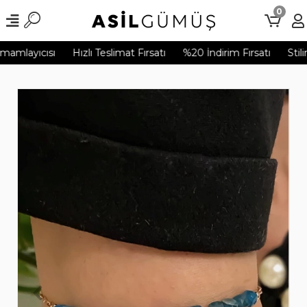
0
mamlayıcısı
Hızlı Teslimat Fırsatı
%20 İndirim Fırsatı
Stili