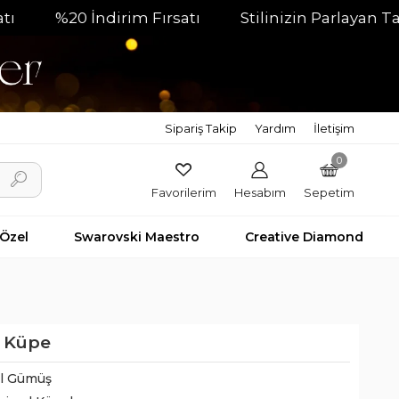
%20 İndirim Fırsatı
Stilinizin Parlayan Tamamlay
Sipariş Takip
Yardım
İletişim
0
Favorilerim
Hesabım
Sepetim
 Özel
Swarovski Maestro
Creative Diamond
l Küpe
il Gümüş