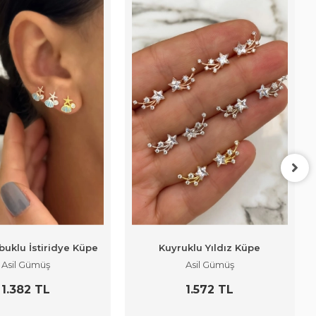
buklu İstiridye Küpe
Kuyruklu Yıldız Küpe
Asil Gümüş
Asil Gümüş
1.382 TL
1.572 TL