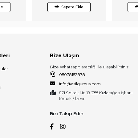
le
Sepete Ekle
leri
Bize Ulaşın
Bize Whatsapp aracılığı ile ulaşabilirsiniz.
ular
05078152878
info@asilgumus.com
i
871 Sokak No:19 Z55 Kızlarağası İşhanı
Konak / İzmir
Bizi Takip Edin