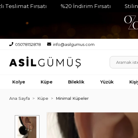
mat Fırsatı
%20 İndirim Fırsatı
Stilinizin P
05078152878
info@asilgumus.com
Kolye
Küpe
Bileklik
Yüzük
Kiş
Ana Sayfa
Küpe
Minimal Küpeler