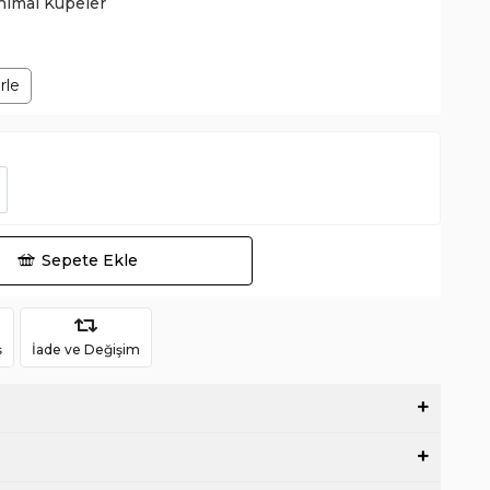
nimal Küpeler
rle
Sepete Ekle
ş
İade ve Değişim