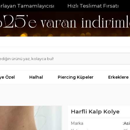
 Tamamlayıcısı
Hızlı Teslimat Fırsatı
%20 İnd
iye Özel
Halhal
Piercing Küpeler
Erkeklere
Harfli Kalp Kolye
Marka
:As