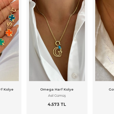
rf Kolye
Omega Harf Kolye
Go
Asil Gümüş
L
4.573 TL