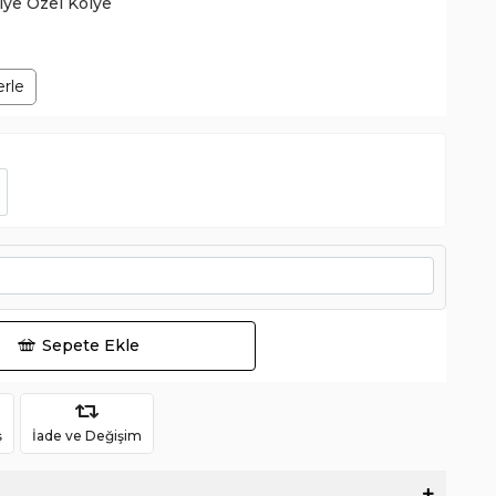
şiye Özel Kolye
erle
Sepete Ekle
ş
İade ve Değişim