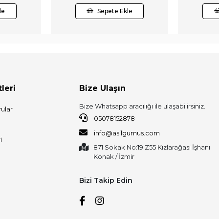
le
Sepete Ekle
leri
Bize Ulaşın
Bize Whatsapp aracılığı ile ulaşabilirsiniz.
ular
05078152878
info@asilgumus.com
i
871 Sokak No:19 Z55 Kızlarağası İşhanı
Konak / İzmir
Bizi Takip Edin