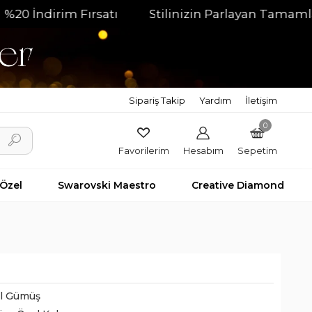
irim Fırsatı
Stilinizin Parlayan Tamamlayıcısı
Sipariş Takip
Yardım
İletişim
0
Favorilerim
Hesabım
Sepetim
 Özel
Swarovski Maestro
Creative Diamond
il Gümüş