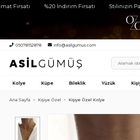
satı
%20 İndirim Fırsatı
Stilinizin Parlayan
05078152878
info@asilgumus.com
Kolye
Küpe
Bileklik
Yüzük
Kiş
Ana Sayfa
Kişiye Özel
Kişiye Özel Kolye