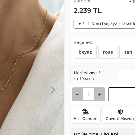
Kategori
:Ki
2.239 TL
187 TL 'den başlayan taksitl
Seçenek:
beyaz
rose
sarı
Harf Yazınız
*
Harf Yazınız
Hızlı Gönderi
Güvenli Alışveri
ÜRÜN ÖZELLİKLERİ