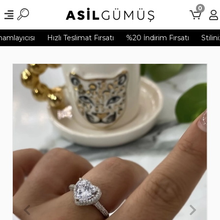
0
mlayıcısı
Hızlı Teslimat Fırsatı
%20 İndirim Fırsatı
Stilini