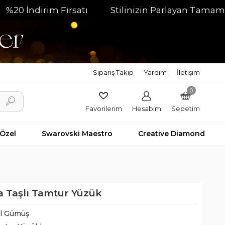
dirim Fırsatı
Stilinizin Parlayan Tamamlayıcısı
Sipariş Takip
Yardım
İletişim
0
Favorilerim
Hesabım
Sepetim
 Özel
Swarovski Maestro
Creative Diamond
a Taşlı Tamtur Yüzük
il Gümüş