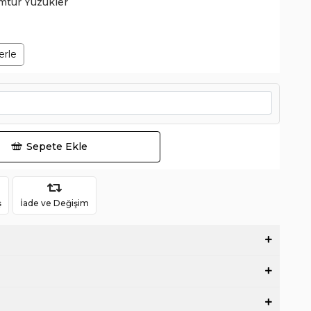
mtur Yüzükler
erle
Sepete Ekle
ş
İade ve Değişim