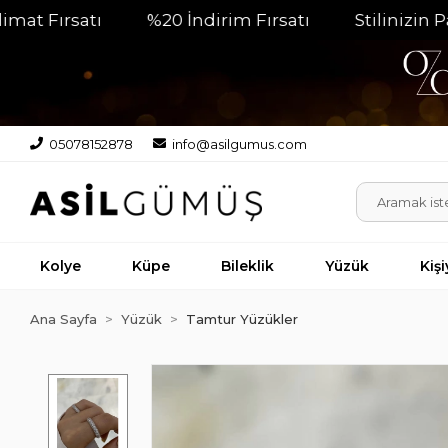
rsatı
%20 İndirim Fırsatı
Stilinizin Parlaya
05078152878
info@asilgumus.com
Kolye
Küpe
Bileklik
Yüzük
Kiş
Ana Sayfa
Yüzük
Tamtur Yüzükler