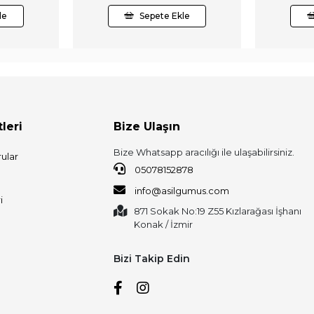
le
Sepete Ekle
leri
Bize Ulaşın
Bize Whatsapp aracılığı ile ulaşabilirsiniz.
ular
05078152878
info@asilgumus.com
i
871 Sokak No:19 Z55 Kızlarağası İşhanı
Konak / İzmir
Bizi Takip Edin