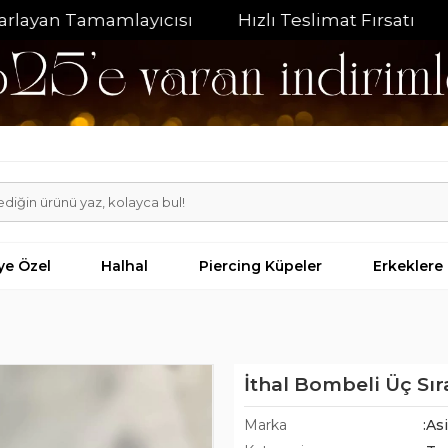
n Tamamlayıcısı
Hızlı Teslimat Fırsatı
%20 İn
iye Özel
Halhal
Piercing Küpeler
Erkeklere
İthal Bombeli Üç Sır
Marka
:As