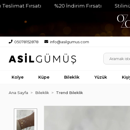
at Fırsatı
%20 İndirim Fırsatı
Stilinizin Pa
05078152878
info@asilgumus.com
Kolye
Küpe
Bileklik
Yüzük
Kiş
Ana Sayfa
Bileklik
Trend Bileklik