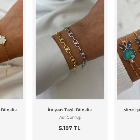
Bileklik
İtalyan Taşlı Bileklik
Mine İşç
Asil Gümüş
L
5.197 TL