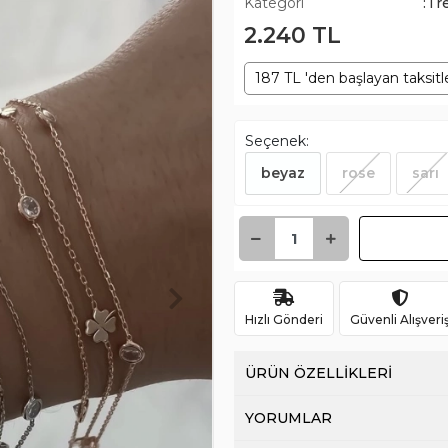
Kategori
:Tr
2.240 TL
187 TL 'den başlayan taksitl
Seçenek:
beyaz
rose
sarı
Hızlı Gönderi
Güvenli Alışveri
ÜRÜN ÖZELLİKLERİ
YORUMLAR