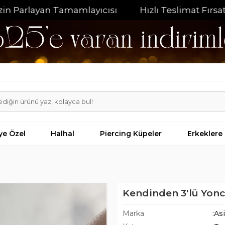
rlayan Tamamlayıcısı
Hızlı Teslimat Fırsatı
%
iye Özel
Halhal
Piercing Küpeler
Erkeklere
Kendinden 3'lü Yonc
Marka
:As