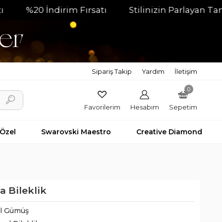
20 İndirim Fırsatı
Stilinizin Parlayan Tamamlayı
Sipariş Takip
Yardım
İletişim
0
Favorilerim
Hesabım
Sepetim
 Özel
Swarovski Maestro
Creative Diamond
a Bileklik
il Gümüş