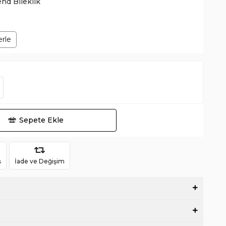
end Bileklik
erle
Sepete Ekle
ş
İade ve Değişim