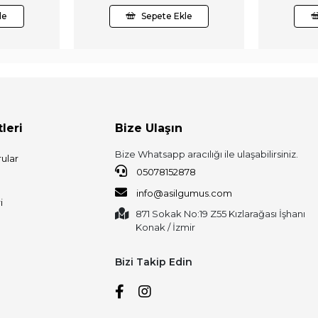
le
Sepete Ekle
leri
Bize Ulaşın
Bize Whatsapp aracılığı ile ulaşabilirsiniz.
ular
05078152878
info@asilgumus.com
i
871 Sokak No:19 Z55 Kızlarağası İşhanı
Konak / İzmir
Bizi Takip Edin