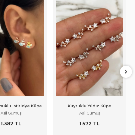
buklu İstiridye Küpe
Kuyruklu Yıldız Küpe
Asil Gümüş
Asil Gümüş
1.382 TL
1.572 TL