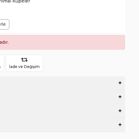
nimal Küpeler
rle
dır.
ş
İade ve Değişim