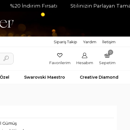
20 İndirim Fırsatı
Stilinizin Parlayan Tamamlayı
Sipariş Takip
Yardım
İletişim
0
Favorilerim
Hesabım
Sepetim
 Özel
Swarovski Maestro
Creative Diamond
il Gümüş