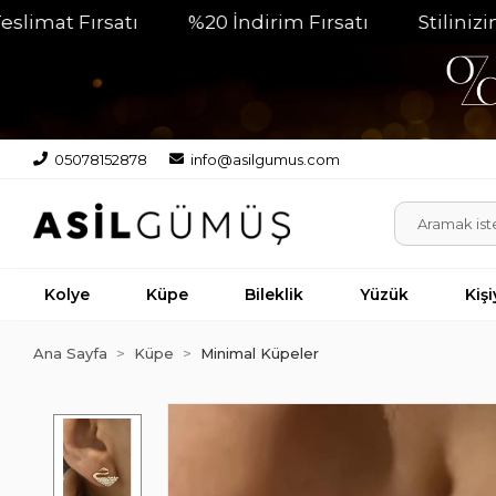
at Fırsatı
%20 İndirim Fırsatı
Stilinizin Pa
05078152878
info@asilgumus.com
Kolye
Küpe
Bileklik
Yüzük
Kiş
Ana Sayfa
Küpe
Minimal Küpeler