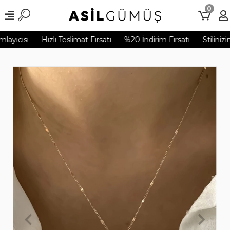
0
layıcısı
Hızlı Teslimat Fırsatı
%20 İndirim Fırsatı
Stilinizi