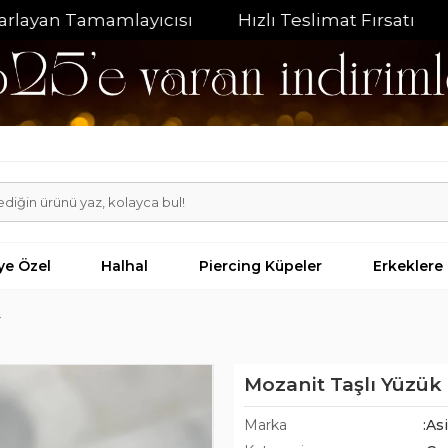
n Tamamlayıcısı
Hızlı Teslimat Fırsatı
%20 İn
iye Özel
Halhal
Piercing Küpeler
Erkeklere
r
Mozanit Taşlı Yüzük
Marka
:As