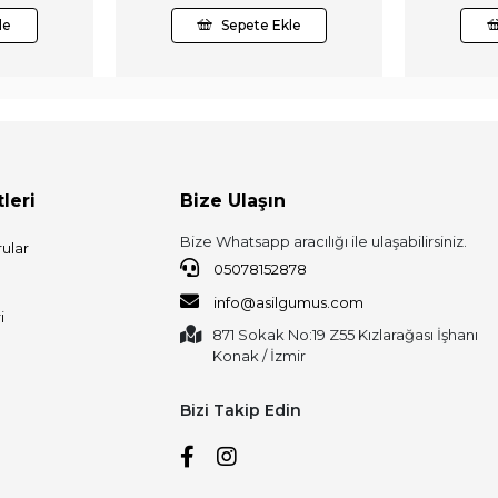
le
Sepete Ekle
leri
Bize Ulaşın
Bize Whatsapp aracılığı ile ulaşabilirsiniz.
ular
05078152878
info@asilgumus.com
i
871 Sokak No:19 Z55 Kızlarağası İşhanı
Konak / İzmir
Bizi Takip Edin