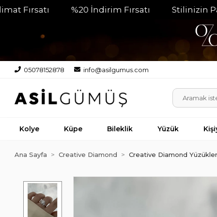
rsatı
%20 İndirim Fırsatı
Stilinizin Parlaya
05078152878
info@asilgumus.com
Kolye
Küpe
Bileklik
Yüzük
Kiş
Ana Sayfa
Creative Diamond
Creative Diamond Yüzükle