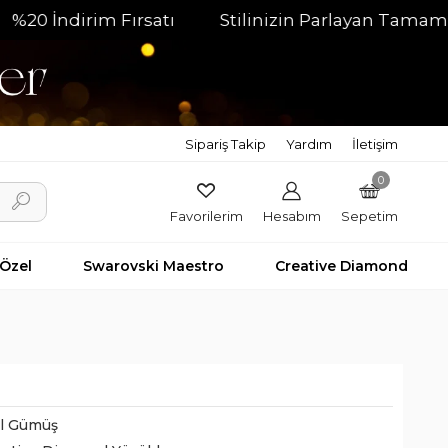
dirim Fırsatı
Stilinizin Parlayan Tamamlayıcısı
Sipariş Takip
Yardım
İletişim
0
Favorilerim
Hesabım
Sepetim
 Özel
Swarovski Maestro
Creative Diamond
il Gümüş