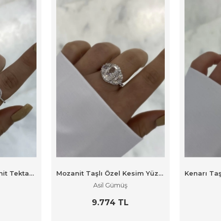
Yuvarlak Form Mozanit Tektaş Yüzük
Mozanit Taşlı Özel Kesim Yüzük
Asil Gümüş
9.774 TL