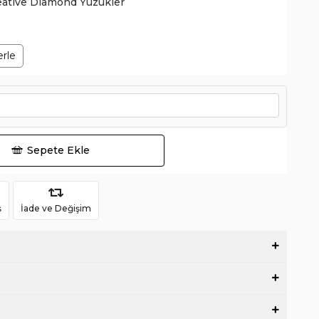
eative Diamond Yüzükler
erle
Sepete Ekle
ş
İade ve Değişim