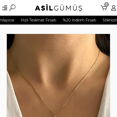
0
ayıcısı
Hızlı Teslimat Fırsatı
%20 İndirim Fırsatı
Stilinizi