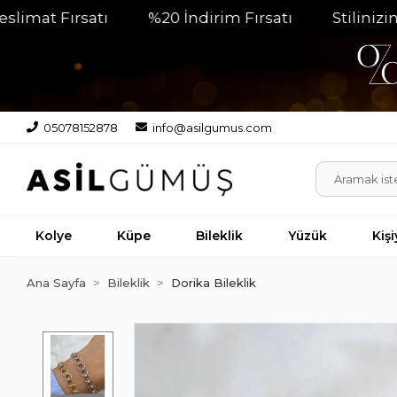
t Fırsatı
%20 İndirim Fırsatı
Stilinizin Par
05078152878
info@asilgumus.com
Kolye
Küpe
Bileklik
Yüzük
Kiş
Ana Sayfa
Bileklik
Dorika Bileklik