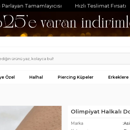
layan Tamamlayıcısı
Hızlı Teslimat Fırsatı
%2
iye Özel
Halhal
Piercing Küpeler
Erkeklere
Olimpiyat Halkalı Do
Marka
:As