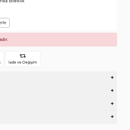
rika Bileklik
erle
dır.
ş
İade ve Değişim