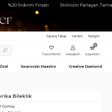
0 İndirim Fırsatı
Stilinizin Parlayan Tamamlayıc
Sipariş Takip
Yardım
İletişim
0
Favorilerim
Hesabım
Sepetim
 Özel
Swarovski Maestro
Creative Diamond
rika Bileklik
il Gümüş