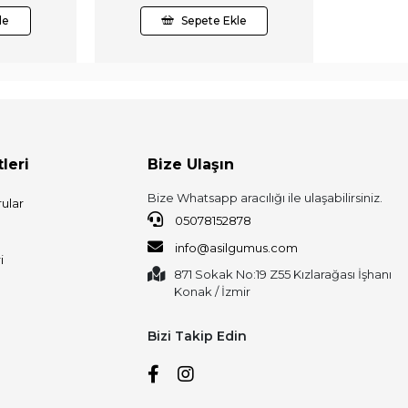
le
Sepete Ekle
leri
Bize Ulaşın
Bize Whatsapp aracılığı ile ulaşabilirsiniz.
ular
05078152878
info@asilgumus.com
i
871 Sokak No:19 Z55 Kızlarağası İşhanı
Konak / İzmir
Bizi Takip Edin