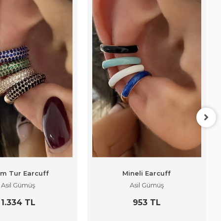
ım Tur Earcuff
Mineli Earcuff
Asil Gümüş
Asil Gümüş
1.334 TL
953 TL