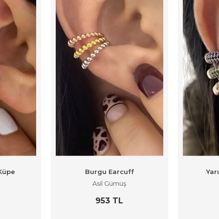
 Küpe
Burgu Earcuff
Yar
Asil Gümüş
953 TL