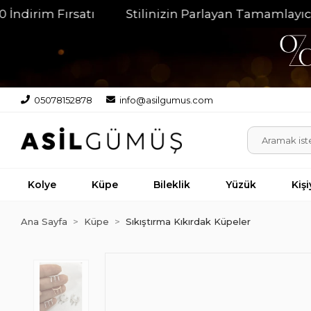
m Fırsatı
Stilinizin Parlayan Tamamlayıcısı
05078152878
info@asilgumus.com
Kolye
Küpe
Bileklik
Yüzük
Kiş
Ana Sayfa
Küpe
Sıkıştırma Kıkırdak Küpeler