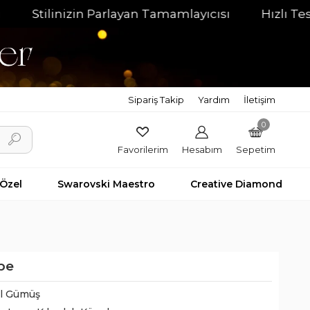
ilinizin Parlayan Tamamlayıcısı
Hızlı Teslimat F
Sipariş Takip
Yardım
İletişim
0
Favorilerim
Hesabım
Sepetim
 Özel
Swarovski Maestro
Creative Diamond
üpe
il Gümüş