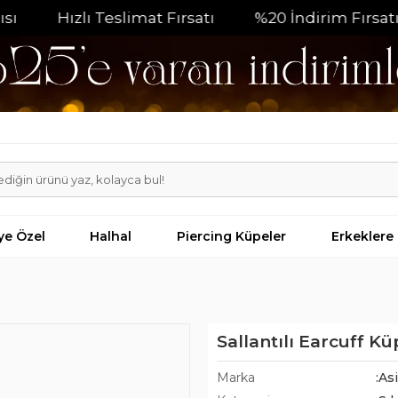
Hızlı Teslimat Fırsatı
%20 İndirim Fırsatı
St
iye Özel
Halhal
Piercing Küpeler
Erkeklere
Sallantılı Earcuff K
Marka
:As