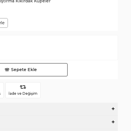
kıştırma Kıkırdak Küpeler
rle
Sepete Ekle
ş
İade ve Değişim