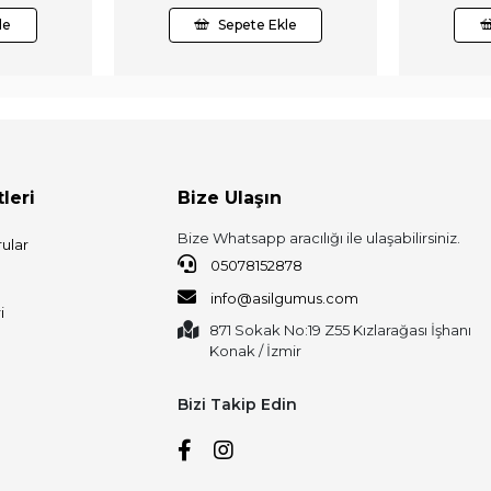
le
Sepete Ekle
leri
Bize Ulaşın
Bize Whatsapp aracılığı ile ulaşabilirsiniz.
ular
05078152878
info@asilgumus.com
i
871 Sokak No:19 Z55 Kızlarağası İşhanı
Konak / İzmir
Bizi Takip Edin