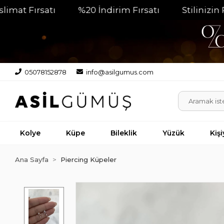
ırsatı
%20 İndirim Fırsatı
Stilinizin Parla
05078152878
info@asilgumus.com
Kolye
Küpe
Bileklik
Yüzük
Kiş
Ana Sayfa
Piercing Küpeler