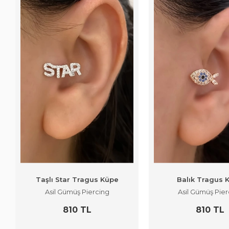
Taşlı Star Tragus Küpe
Balık Tragus 
Asil Gümüş Piercing
Asil Gümüş Pier
810 TL
810 TL