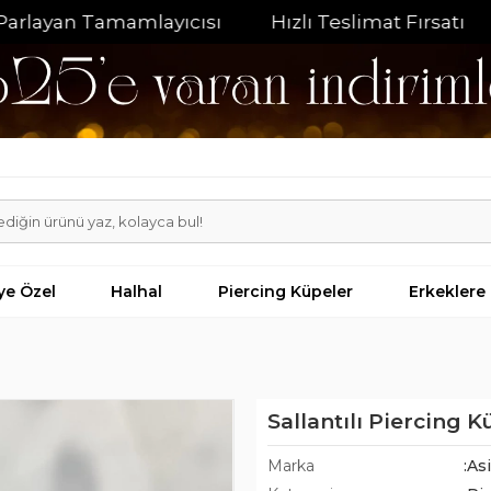
yan Tamamlayıcısı
Hızlı Teslimat Fırsatı
%20 
iye Özel
Halhal
Piercing Küpeler
Erkeklere
Sallantılı Piercing 
Marka
:As