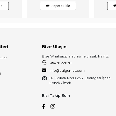
le
Sepete Ekle
leri
Bize Ulaşın
Bize Whatsapp aracılığı ile ulaşabilirsiniz.
ular
05078152878
info@asilgumus.com
i
871 Sokak No:19 Z55 Kızlarağası İşhanı
Konak / İzmir
Bizi Takip Edin