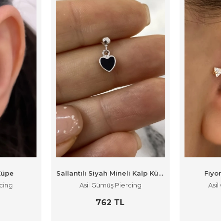
Küpe
Sallantılı Siyah Mineli Kalp Küpe
Fiyo
cing
Asil Gümüş Piercing
Asi
762 TL