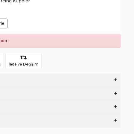
ercing Küpeler
rle
dır.
ş
İade ve Değişim