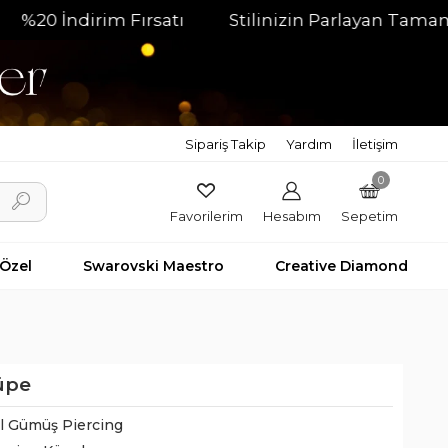
İndirim Fırsatı
Stilinizin Parlayan Tamamlayıcıs
Sipariş Takip
Yardım
İletişim
0
Favorilerim
Hesabım
Sepetim
 Özel
Swarovski Maestro
Creative Diamond
Küpe
il Gümüş Piercing