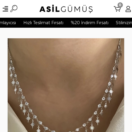
0
ayıcısı
Hızlı Teslimat Fırsatı
%20 İndirim Fırsatı
Stilinizi