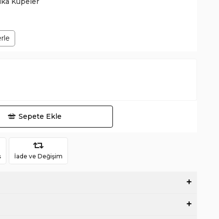
lka Küpeler
erle
Sepete Ekle
ş
İade ve Değişim