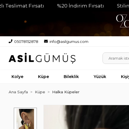
mat Fırsatı
%20 İndirim Fırsatı
Stilinizin P
05078152878
info@asilgumus.com
Kolye
Küpe
Bileklik
Yüzük
Kiş
Ana Sayfa
Küpe
Halka Küpeler