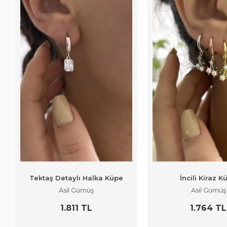
Tektaş Detaylı Halka Küpe
İncili Kiraz K
Asil Gümüş
Asil Gümüş
1.811 TL
1.764 TL