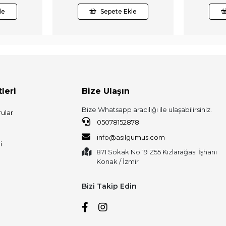
le
Sepete Ekle
leri
Bize Ulaşın
Bize Whatsapp aracılığı ile ulaşabilirsiniz.
ular
05078152878
info@asilgumus.com
i
871 Sokak No:19 Z55 Kızlarağası İşhanı
Konak / İzmir
Bizi Takip Edin