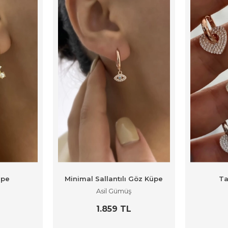
üpe
Minimal Sallantılı Göz Küpe
Ta
Asil Gümüş
1.859 TL