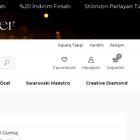
%20 İndirim Fırsatı
Stilinizin Parlayan Tamamlay
Sipariş Takip
Yardım
İletişim
0
Favorilerim
Hesabım
Sepetim
 Özel
Swarovski Maestro
Creative Diamond
il Gümüş