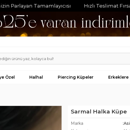
arlayan Tamamlayıcısı
Hızlı Teslimat Fırsatı
iye Özel
Halhal
Piercing Küpeler
Erkeklere
Sarmal Halka Küpe
Marka
:As