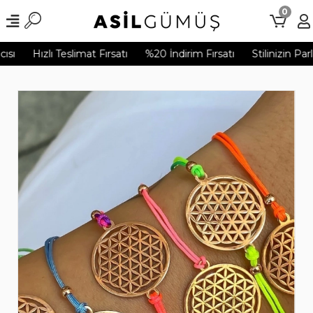
0
sı
Hızlı Teslimat Fırsatı
%20 İndirim Fırsatı
Stilinizin Par