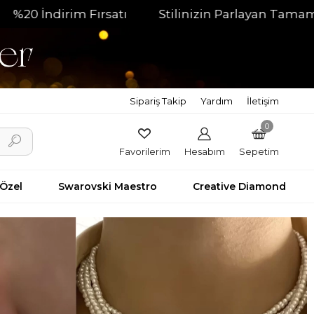
Stilinizin Parlayan Tamamlayıcısı
Hızlı Tes
Sipariş Takip
Yardım
İletişim
0
Favorilerim
Hesabım
Sepetim
 Özel
Swarovski Maestro
Creative Diamond