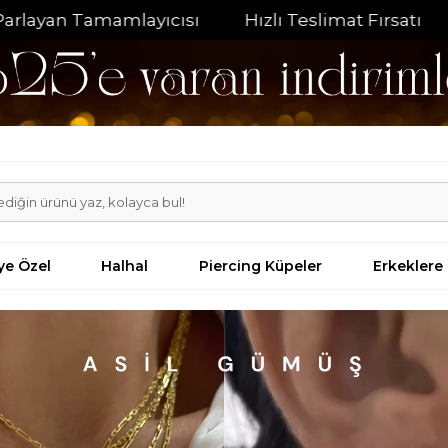
sı
Hızlı Teslimat Fırsatı
%20 İndirim Fırsatı
iye Özel
Halhal
Piercing Küpeler
Erkeklere