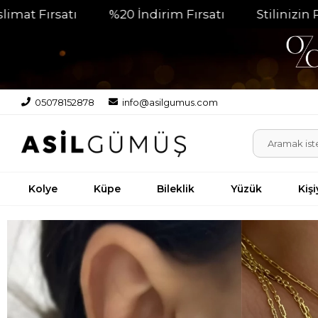
 İndirim Fırsatı
Stilinizin Parlayan Tamamlayıcı
05078152878
info@asilgumus.com
Kolye
Küpe
Bileklik
Yüzük
Kiş