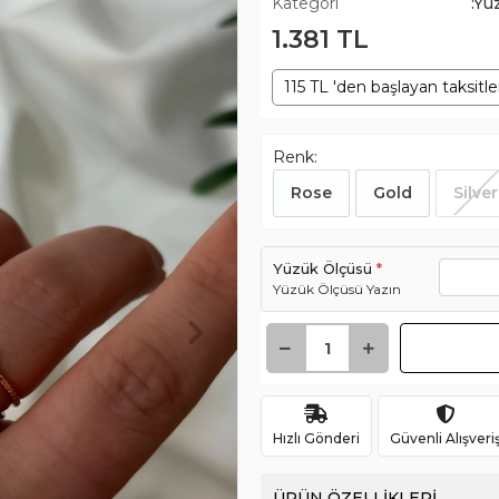
Kategori
:Yü
1.381 TL
115 TL 'den başlayan taksitle
Renk:
Rose
Gold
Silver
Yüzük Ölçüsü
*
Yüzük Ölçüsü Yazın
Hızlı Gönderi
Güvenli Alışveri
ÜRÜN ÖZELLİKLERİ