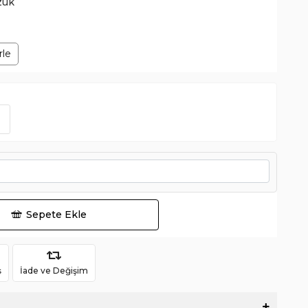
zük
rle
Sepete Ekle
ş
İade ve Değişim