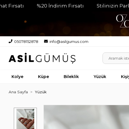
tı
%20 İndirim Fırsatı
Stilinizin Parlayan T
05078152878
info@asilgumus.com
Kolye
Küpe
Bileklik
Yüzük
Kiş
Ana Sayfa
Yüzük