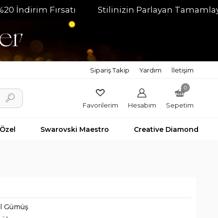
im Fırsatı
Stilinizin Parlayan Tamamlayıcısı
Sipariş Takip
Yardım
İletişim
0
Favorilerim
Hesabım
Sepetim
 Özel
Swarovski Maestro
Creative Diamond
il Gümüş