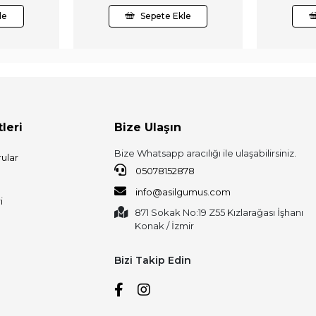
le
Sepete Ekle
leri
Bize Ulaşın
Bize Whatsapp aracılığı ile ulaşabilirsiniz.
ular
05078152878
info@asilgumus.com
i
871 Sokak No:19 Z55 Kızlarağası İşhanı
Konak / İzmir
Bizi Takip Edin