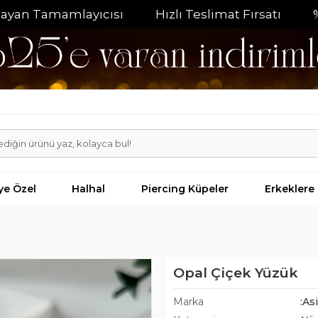
amamlayıcısı
Hızlı Teslimat Fırsatı
%20 İndir
iye Özel
Halhal
Piercing Küpeler
Erkeklere
Opal Çiçek Yüzük
Marka
:As