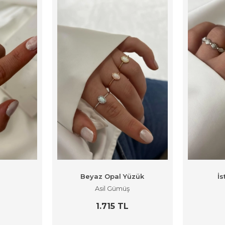
Beyaz Opal Yüzük
İs
Asil Gümüş
L
1.715 TL