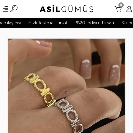
0
mlayıcısı
Hızlı Teslimat Fırsatı
%20 İndirim Fırsatı
Stilini