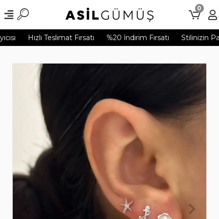
0
cısı
Hızlı Teslimat Fırsatı
%20 İndirim Fırsatı
Stilinizin Pa