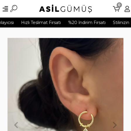
0
yıcısı
Hızlı Teslimat Fırsatı
%20 İndirim Fırsatı
Stilinizin