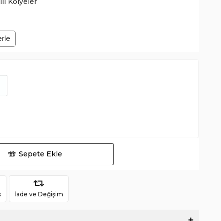
cili Kolyeler
erle
Sepete Ekle
ş
İade ve Değişim