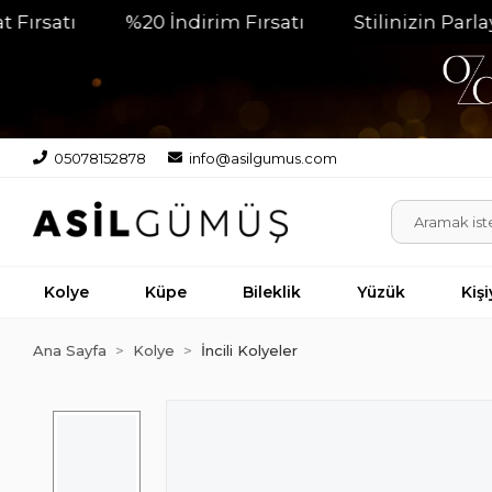
tı
%20 İndirim Fırsatı
Stilinizin Parlayan T
05078152878
info@asilgumus.com
Kolye
Küpe
Bileklik
Yüzük
Kiş
Ana Sayfa
Kolye
İncili Kolyeler