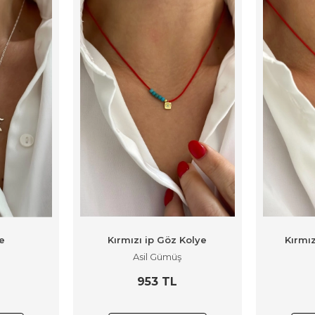
e
Kırmızı ip Göz Kolye
Kırmız
Asil Gümüş
L
953 TL