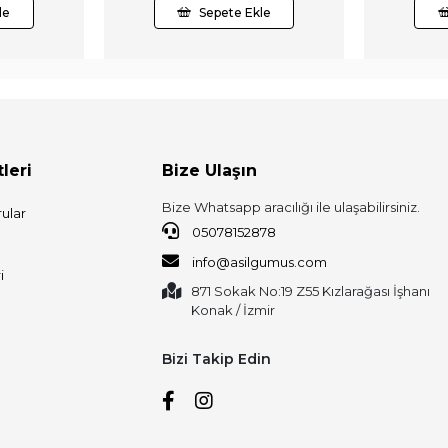
le
Sepete Ekle
leri
Bize Ulaşın
Bize Whatsapp aracılığı ile ulaşabilirsiniz.
ular
05078152878
info@asilgumus.com
i
871 Sokak No:19 Z55 Kızlarağası İşhanı
Konak / İzmir
Bizi Takip Edin