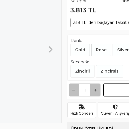
Kategori
:İn
3.813 TL
318 TL 'den başlayan taksitl
Renk:
Gold
Rose
Silver
Seçenek:
Zincirli
Zincirsiz
Hızlı Gönderi
Güvenli Alışveri
ÜRÜN ÖZELLİKLERİ