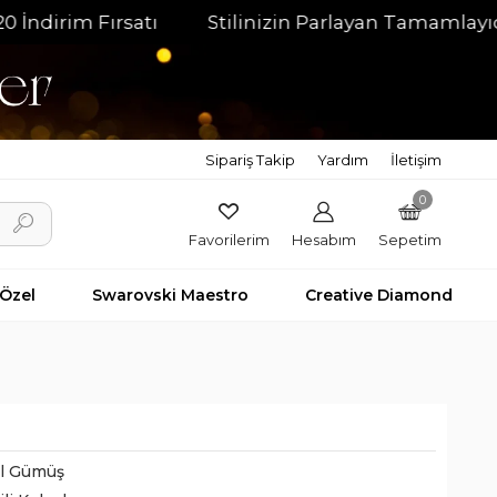
im Fırsatı
Stilinizin Parlayan Tamamlayıcısı
Sipariş Takip
Yardım
İletişim
0
Favorilerim
Hesabım
Sepetim
 Özel
Swarovski Maestro
Creative Diamond
il Gümüş