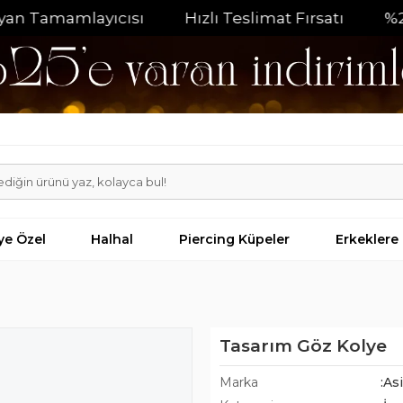
amamlayıcısı
Hızlı Teslimat Fırsatı
%20 İndir
iye Özel
Halhal
Piercing Küpeler
Erkeklere
Tasarım Göz Kolye
Marka
:As