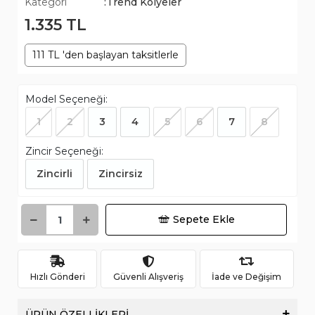
Kategori
:Trend Kolyeler
1.335 TL
111 TL 'den başlayan taksitlerle
Model Seçeneği:
1
2
3
4
5
6
7
8
Zincir Seçeneği:
Zincirli
Zincirsiz
Sepete Ekle
Hızlı Gönderi
Güvenli Alışveriş
İade ve Değişim
ÜRÜN ÖZELLİKLERİ