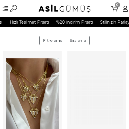
0
Hızlı Teslimat Fırsatı
%20 İndirim Fırsatı
Stilinizin Parla
Filtreleme
Sıralama