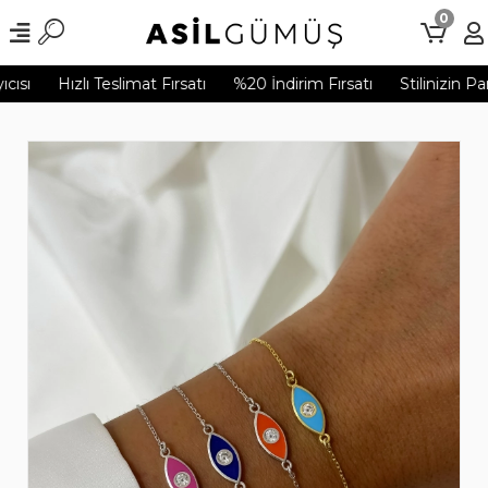
0
ısı
Hızlı Teslimat Fırsatı
%20 İndirim Fırsatı
Stilinizin Pa