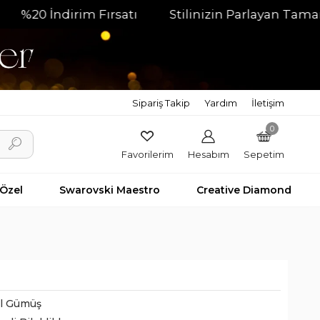
 İndirim Fırsatı
Stilinizin Parlayan Tamamlayıcı
Sipariş Takip
Yardım
İletişim
0
Favorilerim
Hesabım
Sepetim
 Özel
Swarovski Maestro
Creative Diamond
il Gümüş