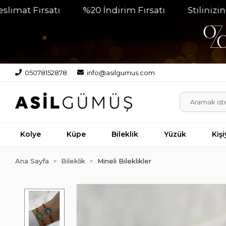
Fırsatı
%20 İndirim Fırsatı
Stilinizin Parla
05078152878
info@asilgumus.com
Kolye
Küpe
Bileklik
Yüzük
Kiş
Ana Sayfa
Bileklik
Mineli Bileklikler