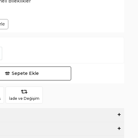
neli Bileklikler
rle
Sepete Ekle
ş
İade ve Değişim