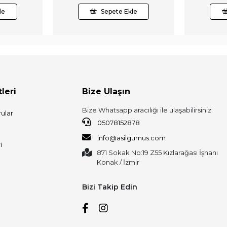
le
Sepete Ekle
leri
Bize Ulaşın
Bize Whatsapp aracılığı ile ulaşabilirsiniz.
ular
05078152878
info@asilgumus.com
i
871 Sokak No:19 Z55 Kızlarağası İşhanı
Konak / İzmir
Bizi Takip Edin