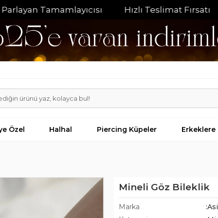
yan Tamamlayıcısı
Hızlı Teslimat Fırsatı
%20
iye Özel
Halhal
Piercing Küpeler
Erkeklere
Mineli Göz Bileklik
Marka
:As