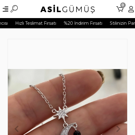
0
ısı
Hızlı Teslimat Fırsatı
%20 İndirim Fırsatı
Stilinizin Par