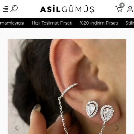
0
mamlayıcısı
Hızlı Teslimat Fırsatı
%20 İndirim Fırsatı
Stili