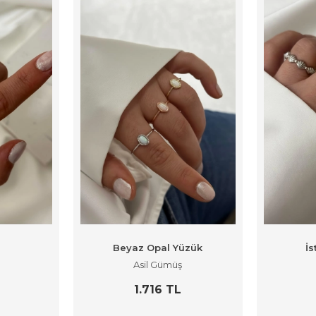
Beyaz Opal Yüzük
İs
Asil Gümüş
L
1.716 TL