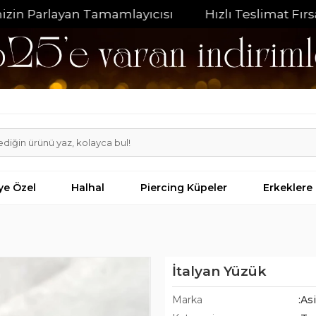
arlayan Tamamlayıcısı
Hızlı Teslimat Fırsatı
iye Özel
Halhal
Piercing Küpeler
Erkeklere
İtalyan Yüzük
Marka
:As