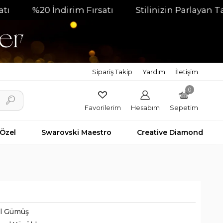
%20 İndirim Fırsatı
Stilinizin Parlayan Tamamla
Sipariş Takip
Yardım
İletişim
0
Favorilerim
Hesabım
Sepetim
 Özel
Swarovski Maestro
Creative Diamond
il Gümüş