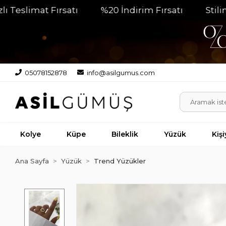
imat Fırsatı
%20 İndirim Fırsatı
Stilinizin P
05078152878
info@asilgumus.com
Kolye
Küpe
Bileklik
Yüzük
Kiş
Ana Sayfa
Yüzük
Trend Yüzükler