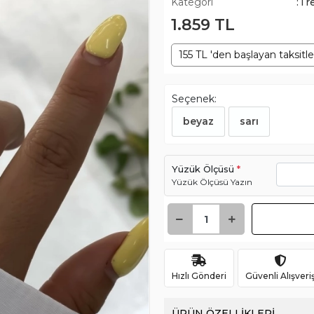
Kategori
:Tr
1.859 TL
155 TL 'den başlayan taksitle
Seçenek:
beyaz
sarı
Yüzük Ölçüsü
*
Yüzük Ölçüsü Yazın
Hızlı Gönderi
Güvenli Alışveri
ÜRÜN ÖZELLİKLERİ