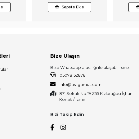
le
Sepete Ekle
leri
Bize Ulaşın
Bize Whatsapp aracılığı ile ulaşabilirsiniz.
ular
05078152878
info@asilgumus.com
i
871 Sokak No:19 Z55 Kızlarağası İşhanı
Konak / İzmir
Bizi Takip Edin