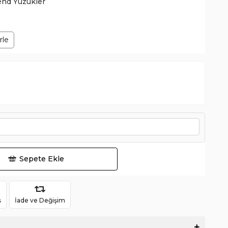
end Yüzükler
rle
Sepete Ekle
ş
İade ve Değişim