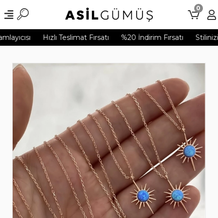
0
layıcısı
Hızlı Teslimat Fırsatı
%20 İndirim Fırsatı
Stiliniz