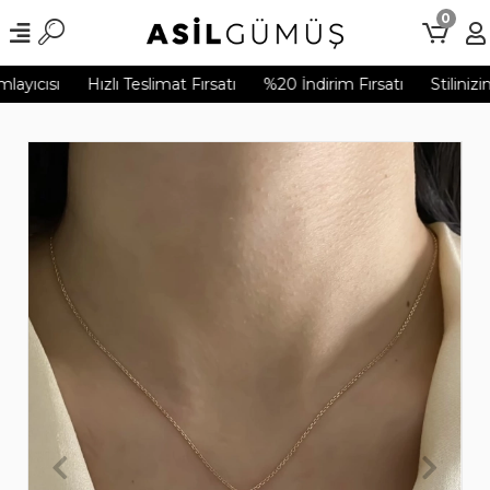
0
ayıcısı
Hızlı Teslimat Fırsatı
%20 İndirim Fırsatı
Stilinizi