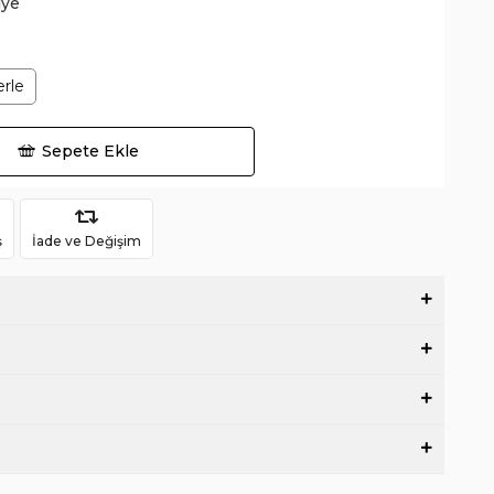
lye
erle
Sepete Ekle
ş
İade ve Değişim