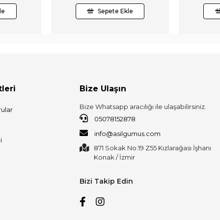
le
Sepete Ekle
leri
Bize Ulaşın
Bize Whatsapp aracılığı ile ulaşabilirsiniz.
ular
05078152878
info@asilgumus.com
i
871 Sokak No:19 Z55 Kızlarağası İşhanı
Konak / İzmir
Bizi Takip Edin