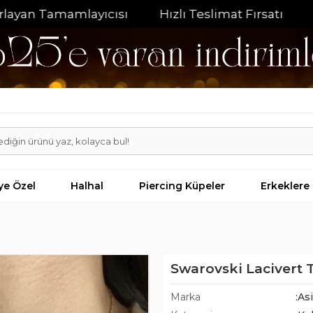
n Tamamlayıcısı
Hızlı Teslimat Fırsatı
%20 İn
iye Özel
Halhal
Piercing Küpeler
Erkeklere
Swarovski Lacivert T
Marka
:As