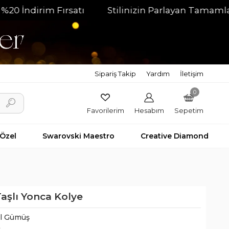
dirim Fırsatı
Stilinizin Parlayan Tamamlayıcısı
Sipariş Takip
Yardım
İletişim
0
Favorilerim
Hesabım
Sepetim
 Özel
Swarovski Maestro
Creative Diamond
aşlı Yonca Kolye
il Gümüş