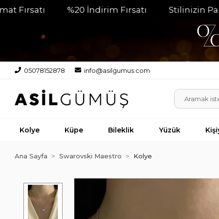
satı
%20 İndirim Fırsatı
Stilinizin Parlaya
05078152878
info@asilgumus.com
Kolye
Küpe
Bileklik
Yüzük
Kiş
Ana Sayfa
Swarovski Maestro
Kolye